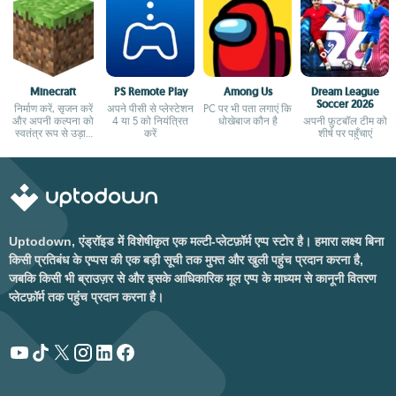
Minecraft
PS Remote Play
Among Us
Dream League
Soccer 2026
निर्माण करें, सृजन करें
अपने पीसी से प्लेस्टेशन
PC पर भी पता लगाएं कि
और अपनी कल्पना को
4 या 5 को नियंत्रित
धोखेबाज कौन है
अपनी फ़ुटबॉल टीम को
स्वतंत्र रूप से उड़ान
करें
शीर्ष पर पहुँचाएं
भरने दें।
Uptodown, एंड्रॉइड में विशेषीकृत एक मल्टी-प्लेटफ़ॉर्म एप्प स्टोर है। हमारा लक्ष्य बिना
किसी प्रतिबंध के एप्पस की एक बड़ी सूची तक मुफ्त और खुली पहुंच प्रदान करना है,
जबकि किसी भी ब्राउज़र से और इसके आधिकारिक मूल एप्प के माध्यम से कानूनी वितरण
प्लेटफ़ॉर्म तक पहुंच प्रदान करना है।