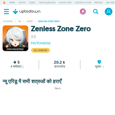
OPERA
रेट्रो गेम्स
CODEX
CRYSTALDISKINFO
MANGA APPS
LOGITECH G HUB
PROTEUS
ओपन-सोर्स ए
WINDOWS
/
गेम्स
/
आरपीजी
/
ZENLESS ZONE ZERO
Zenless Zone Zero
3.0
HoYoverse
DEV ONBOARD
5
20.2 k
4
समीक्षाएं
डाउनलोड
सुरक्षा
न्यू एरिडू में सभी शत्रुओं को हराएँ
विज्ञापन