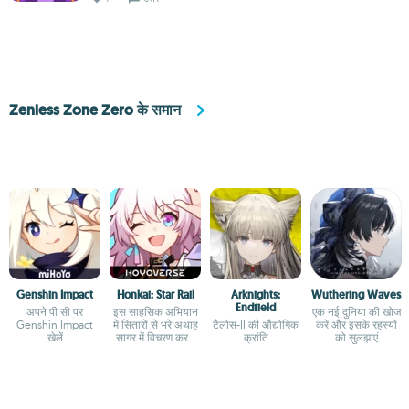
Zenless Zone Zero के समान
Genshin Impact
Honkai: Star Rail
Arknights:
Wuthering Waves
Endfield
अपने पी सी पर
इस साहसिक अभियान
एक नई दुनिया की खोज
Genshin Impact
में सितारों से भरे अथाह
टैलोस-II की औद्योगिक
करें और इसके रहस्यों
खेलें
सागर में विचरण करने
क्रांति
को सुलझाएं
का आनंद लें