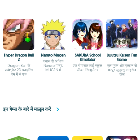
Hyper Dragon Ball
Naruto Mugen
SAKURA School
Jujutsu Kaisen Fan
Z
Simulator
Game
पचास से अधिक
Dragon Ball के
Naruto पात्र,
एक रोमांचक हाई स्कूल
एक मुफ्त और एक्शन से
सर्वश्रेष्ठ 2D फाइटिंग
MUGEN में
जीवन सिम्युलेटर
भरपूर जूजुत्सु काइसेन
गेम में से एक
खेल
इन गेम्स के बारे में मालूम करें