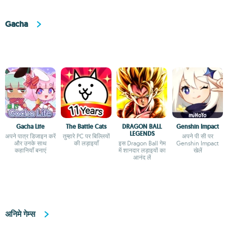
Gacha
Gacha Life
The Battle Cats
DRAGON BALL
Genshin Impact
LEGENDS
अपने पात्र डिजाइन करें
तुम्हारे PC पर बिल्लियों
अपने पी सी पर
और उनके साथ
की लड़ाइयाँ
इस Dragon Ball गेम
Genshin Impact
कहानियाँ बनाएं
में शानदार लड़ाइयों का
खेलें
आनंद लें
अनिमे गेम्स