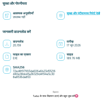
सुरक्षा और गोपनीयता
आवश्यक अनुमतियाँ
सुरक्षा और एंटीवायरस रिपोर्ट देखें
उपलब्ध नहीं
जानकारी डाउनलोड करें
डाउनलोड
तारीख़
20,159
17 जून 2026
फाइल का प्रकार
साइज़
EXE
189.76 MB
SHA256
72ed8f97993da606a6b23d55216
480e18bb45a36329d4f94e5c30
8a8536da853
विज्ञापन
Turbo के साथ विज्ञापन हटाएं और बहुत कुछ करें